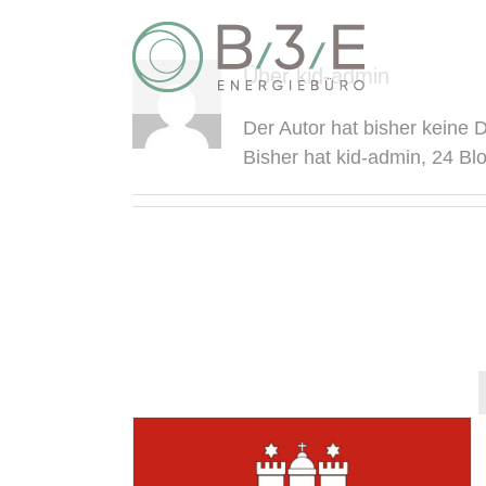
Zum
Inhalt
springen
Über
kid-admin
Der Autor hat bisher keine 
Bisher hat kid-admin, 24 Bl