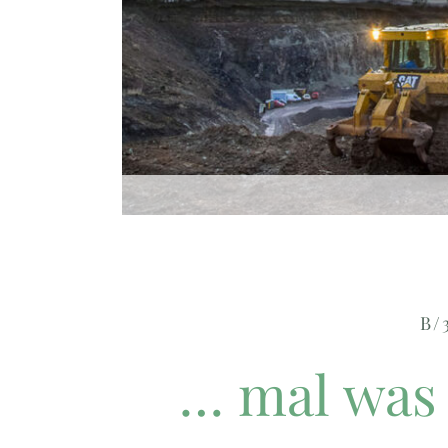
B/
… mal was 