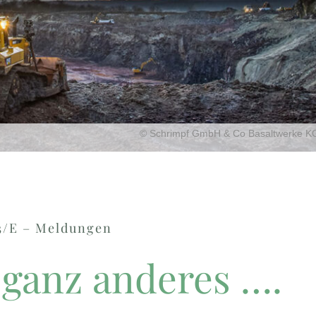
© Schrimpf GmbH & Co Basaltwerke K
3/E – Meldungen
ganz anderes ….